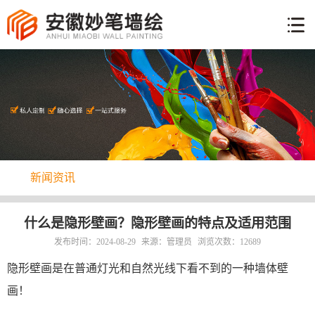
网
站
墙
首
体
页
工
手
艺
绘
彩
说
绘
明
新
案
新闻资讯
闻
例
关
资
于
讯
联
什么是隐形壁画？隐形壁画的特点及适用范围
我
系
发布时间：2024-08-29
来源：管理员
浏览次数：12689
们
方
隐形壁画是在普通灯光和自然光线下看不到的一种墙体壁
式
画！