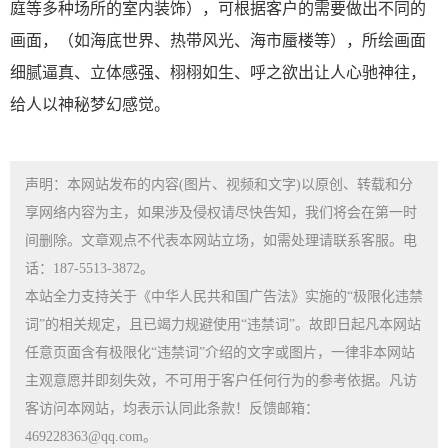
庭等多种场所的室内装饰），可根据客户的需要做出不同的
画面，（如海底世界、热带风光、海市蜃楼等），所绘画面
细腻逼真、立体感强、栩栩如生、呼之欲出让人心驰神往，
给人以神秘梦幻感觉。
声明：本网站发布的内容(图片、视频和文字)以原创、转载和分
享网络内容为主，如果涉及侵权请尽快告知，我们将会在第一时
间删除。文章观点不代表本网站立场，如需处理请联系客服。电
话：187-5513-3872。
本站全力支持关于《中华人民共和国广告法》实施的“极限化违禁
词”的相关规定，且已竭力规避使用“违禁词”。故即日起凡本网站
任意页面含有极限化“违禁词”介绍的文字或图片，一律非本网站
主观意愿并即刻失效，不可用于客户任何行为的参考依据。凡访
客访问本网站，均表示认同此条款！反馈邮箱：
469228363@qq.com。